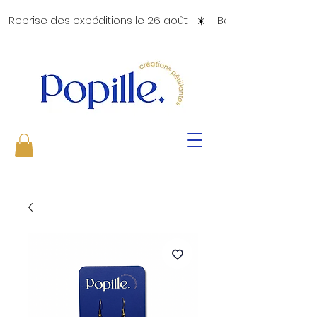
   Reprise des expéditions le 26 août   ☀️    Bel été   ☀️ 