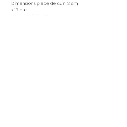
Dimensions pièce de cuir : 3 cm
x 1,7 cm
Hauteur totale : 5 cm
CONDITIONS DE LIVRAISON
- Envoi en lettre suivie pour la
France Métropolitaine
- Retrait à l'atelier sur rdv au
20 rue de l'Oratoire - 69300
Caluire (métro Cuire)
Abonnez-vous et recevez notre
newletter !
S'abonner