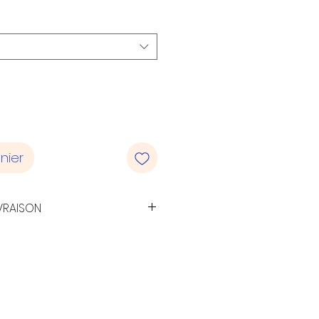
nier
VRAISON
 suivie pour la France
ier sur rdv au 20 rue de
0 Caluire (métro Cuire)