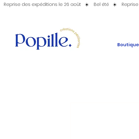
   Reprise des expéditions le 26 août   ☀️    Bel été   ☀️ 
Boutique