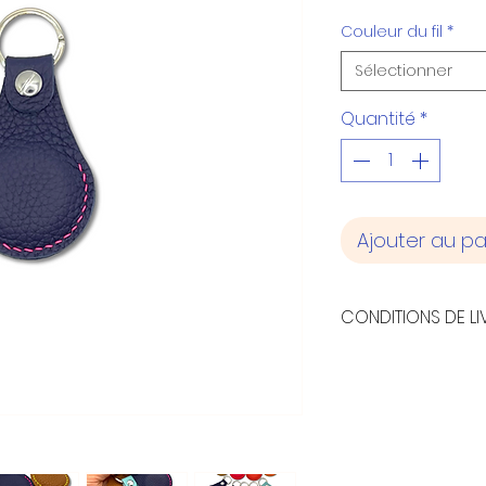
Couleur du fil
*
Sélectionner
Quantité
*
Ajouter au pa
CONDITIONS DE LI
- Envoi en lettre
Métropolitaine
- Retrait à l'atel
l'Oratoire - 6930