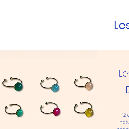
Le
Le
12 
natu