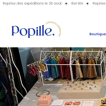
   Reprise des expéditions le 26 août   ☀️    Bel été   ☀️ 
Boutique