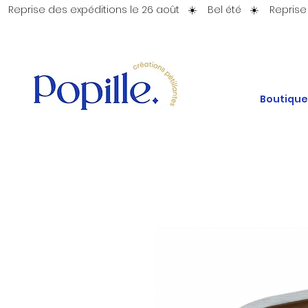
   Reprise des expéditions le 26 août   ☀️    Bel été   ☀️ 
Boutique