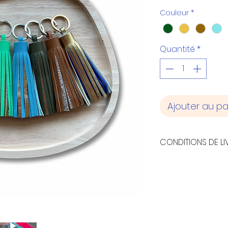
Couleur
*
Quantité
*
Ajouter au pa
CONDITIONS DE LI
- Envoi en lettre
Métropolitaine
- Retrait à l'atel
l'Oratoire - 6930