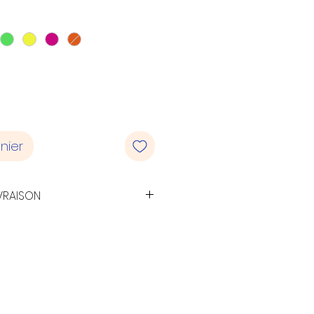
nier
VRAISON
 suivie pour la France
ier sur rdv au 20 rue de
0 Caluire (métro Cuire)