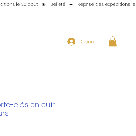
Connexion
te-clés en cuir
urs